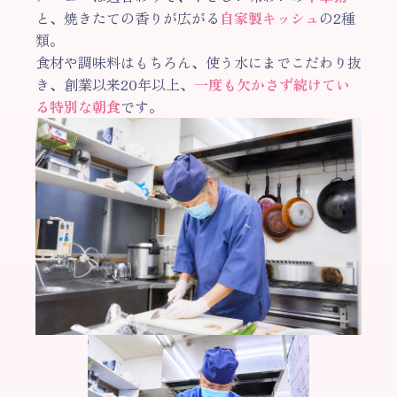
と、焼きたての香りが広がる
自家製キッシュ
の2種
類。
食材や調味料はもちろん、使う水にまでこだわり抜
き、創業以来20年以上、
一度も欠かさず続けてい
る特別な朝食
です。